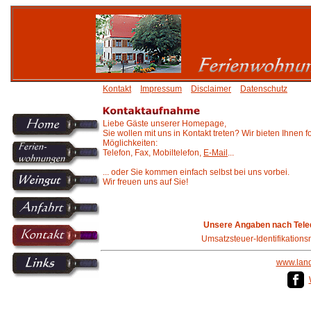
Kontakt
Impressum
Disclaimer
Datenschutz
Liebe Gäste unserer Homepage,
Sie wollen mit uns in Kontakt treten? Wir bieten Ihnen 
Möglichkeiten:
Telefon, Fax, Mobiltelefon,
E-Mail
...
... oder Sie kommen einfach selbst bei uns vorbei.
Wir freuen uns auf Sie!
Unsere Angaben nach Teled
Umsatzsteuer-Identifikatio
www.land